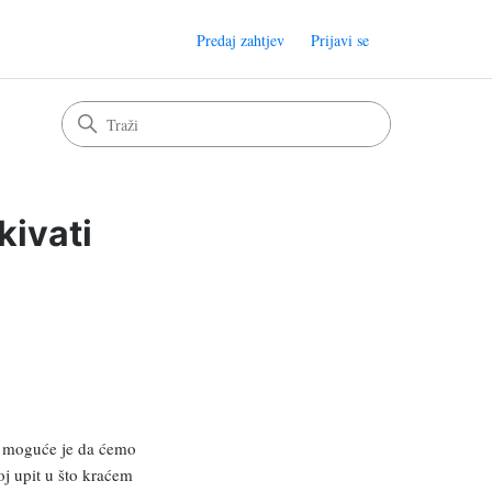
Predaj zahtjev
Prijavi se
ivati
ka moguće je da ćemo
oj upit u što kraćem