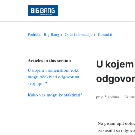
Podrška - Big Bang
Opće informacije
Kontakti
Articles in this section
U kojem
U kojem vremenskom roku
odgovor 
mogu očekivati odgovor na
svoj upit ?
Kako vas mogu kontaktirati?
prije 5 godina
Ažuri
Na pisani upit uobi
zakasniti sa odgovo