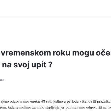
 vremenskom roku mogu oček
na svoj upit ?
rano
čajeno odgovaramo unutar 48 sati, jedino u periodu vikenda ili prazni
rom, tada te molimo za malo strpljenja jer pokušavamo odgovoriti na tv