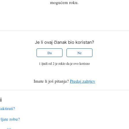
mogućem roku.
Je li ovaj članak bio koristan?
Da
Ne
1 ljudi od 2 je reklo da je ovo korisno
Imate li još pitanja?
Predaj zahtjev
i
ktirati?
ljate robu?